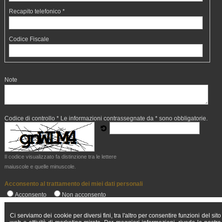
Recapito telefonico *
Codice Fiscale
Note
Codice di controllo *
Le informazioni contrassegnate da * sono obbligatorie.
Il codice visualizzato fa distinzione tra le lettere
maiuscole e quelle minuscole.
Acconsento al trattamento dei miei dati personali
Acconsento
Non acconsento
Ci serviamo dei cookie per diversi fini, tra l'altro per consentire funzioni del sito
Invio mail non attivo in modalità demo