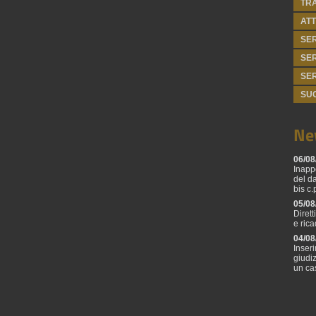
TR
ATT
SER
SER
SER
SU
Ne
06/08
Inapp
del d
bis c.
05/08
Diret
e ric
04/08
Inseri
giudi
un ca