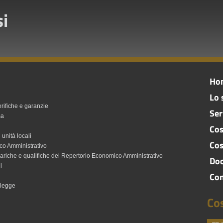
i
Ho
Lo 
erifiche e garanzie
Ser
sa
Cos
unità locali
Cos
co Amministrativo
, cariche e qualifiche del Repertorio Economico Amministrativo
Do
i
Con
 legge
Co