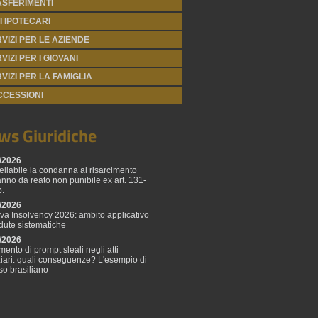
ASFERIMENTI
I IPOTECARI
VIZI PER LE AZIENDE
VIZI PER I GIOVANI
VIZI PER LA FAMIGLIA
CCESSIONI
ws Giuridiche
/2026
ellabile la condanna al risarcimento
anno da reato non punibile ex art. 131-
p.
/2026
tiva Insolvency 2026: ambito applicativo
adute sistematiche
/2026
mento di prompt sleali negli atti
ziari: quali conseguenze? L'esempio di
so brasiliano